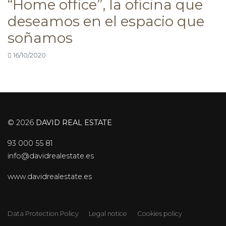
“Home office”, la oficina que
deseamos en el espacio que
soñamos
16/10/2020
© 2026
DAVID REAL ESTATE
93 000 55 81
info@davidrealestate.es
www.davidrealestate.es
Data Protection Policy
Legal notice
Cookies policy