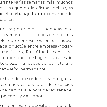
durante varias semanas más, muchos
casa que en la oficina. Incluso,
es
e el teletrabajo futuro
, convirtiendo
pachos.
 no regresaremos a agendas que
lazamiento a las sedes de nuestras
ible que convivamos en un nuevo
abajo fluctúe entre empresa-hogar-
gma futuro, Rita Chraibi centra su
la importancia
de hogares capaces de
turaleza,
inundados de luz natural y
paz y
relax
permanente.
 de huir del desorden para mitigar la
deseamos es disfrutar de espacios
 de partida a la hora de rediseñar el
personal y vida laboral.
gico en este propósito, sino que lo