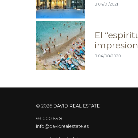
04/01/2021
El “espíri
impresion
04/08/2020
© 2026
DAVID REAL ESTATE
93 000 55 81
info@davidrealestate.es